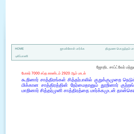
a
HOME
ஜாமக்கோள் பார்க்க
திருமண பொருத்தம் பார
புலிப்பாணி
ஜோதிட சாப்ட்வேர் மற்
போகர் 7000 சப்த காண்டம் 2920 ஆம் பாடல்
கூறினார் சாத்திரங்கள் சித்தர்பாலில் குறுக்குமுறை நெடு
மிக்கான சாத்திரத்தின் நேர்மைதானும் தூறினார் குற்ற
மாறினார் சித்தர்முனி சாத்திரத்தை மார்க்கமுடன் தான்க