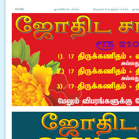
HOME
ஜாமக்கோள் பார்க்க
திருமண பொருத்தம் பார்க்க
ஜாதக