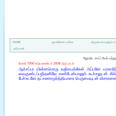
a
HOME
ஜாமக்கோள் பார்க்க
திருமண பொருத்தம் பார
புலிப்பாணி
ஜோதிட சாப்ட்வேர் மற்
போகர் 7000 சப்த காண்டம் 2938 ஆம் பாடல்
ஆச்சப்பா யின்னமொரு வதிசயங்கேள் அப்பனே யானறிந
வைகுண்டப்பதிதனிலே கண்டேன்யானும் கூச்சலுடன் கிங்க
பேச்சுடனே தட்சணாமூர்த்தியாரை பெருமையுடன் விசாரணைய