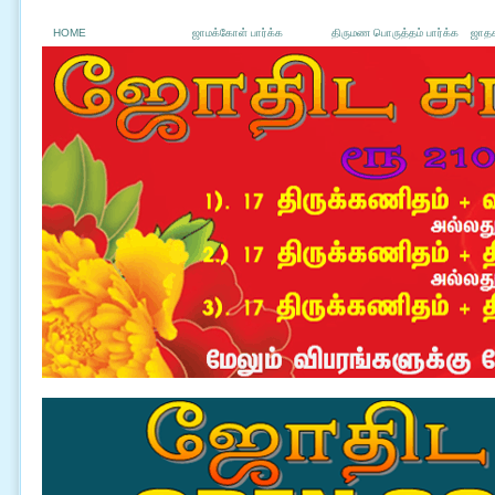
HOME
ஜாமக்கோள் பார்க்க
திருமண பொருத்தம் பார்க்க
ஜாதக