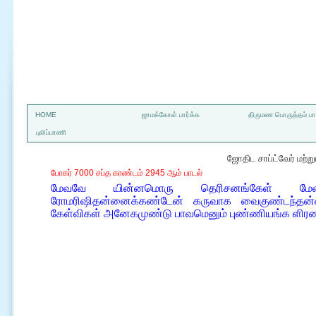
a
HOME
ஜாமக்கோள் பார்க்க
திருமண பொருத்தம் பார
புலிப்பாணி
ஜோதிட சாப்ட்வேர் மற்
போகர் 7000 சப்த காண்டம் 2945 ஆம் பாடல்
மேவவே யின்னமொரு தெரிசனங்கேள் மேன்ம
ரோமரிஷிதன்னைக்கண்டேன் கருவாக வைகுண்டந்தன்ன
கேள்விகள் அனேகமுண்டு பாவமெனும் புண்ணியங்க ளிரண்ட