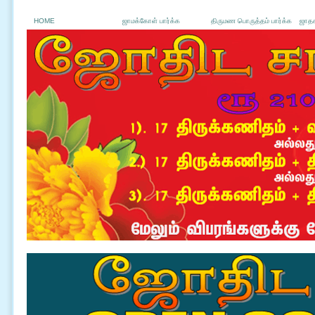
HOME
ஜாமக்கோள் பார்க்க
திருமண பொருத்தம் பார்க்க
ஜாதக