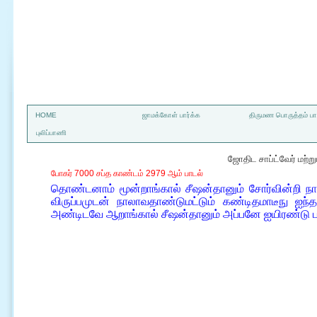
a
HOME
ஜாமக்கோள் பார்க்க
திருமண பொருத்தம் பார
புலிப்பாணி
ஜோதிட சாப்ட்வேர் மற்
போகர் 7000 சப்த காண்டம் 2979 ஆம் பாடல்
தொண்டனாம் மூன்றாங்கால் சீஷன்தானும் சோர்வின்றி நா
விருப்பமுடன் நாலாவதாண்டுமட்டும் கண்டிதமாடீநு ஐந்
அண்டிடவே ஆறாங்கால் சீஷன்தானும் அப்பனே ஐயிரண்டு 