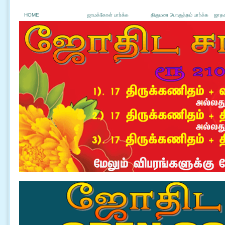
HOME
ஜாமக்கோள் பார்க்க
திருமண பொருத்தம் பார்க்க
ஜாதக