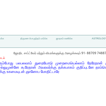
்க்க
திருமண பொருத்தம் பார்க்க
ஜாதகம் கணிக்க
ASTROLOGY
ஜோதிட சாப்ட்வேர் மற்றும் விபரங்களுக்கு அழைக்கவும் 91- 88709 7488
ாடல்
ட்கும்போது பலபலவாம் துறையோடு முறைமையெல்லாம் நேரேதான் 
ெல்லுமுன்னே கூரேதான் அவரவர்க்கு தக்கபாகம் குறிப்புடனே தாம்க
க்கு உகமையுடன் ஞானோப மோதிட்டாரே