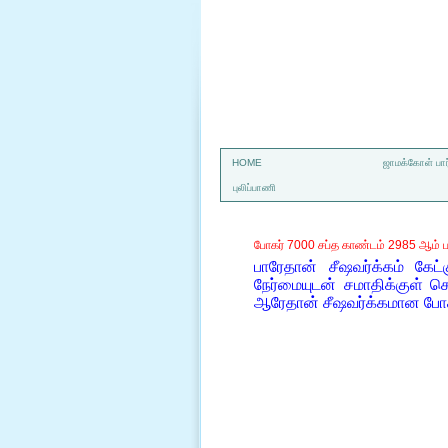
a
HOME
ஜாமக்கோள் பார
புலிப்பாணி
போகர் 7000 சப்த காண்டம் 2985 ஆம் ப
பாரேதான் சீஷவர்க்கம் கே
நேர்மையுடன் சமாதிக்குள் ச
ஆரேதான் சீஷவர்க்கமான போ