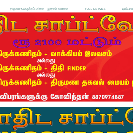
திருமண பொருத்தம் பார்க்க
ஜாதகம் கணிக்க
FULL DETAILS
புலிப்பா