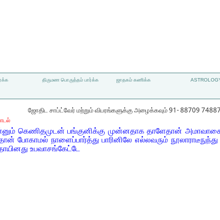
்க்க
திருமண பொருத்தம் பார்க்க
ஜாதகம் கணிக்க
ASTROLOGY
ஜோதிட சாப்ட்வேர் மற்றும் விபரங்களுக்கு அழைக்கவும் 91- 88709 7488
ாடல்
ன்னும் கெணிதமுடன் பங்குனிக்கு முன்னதாக தாளேதான் அமாவாசை 
ான் போகாமல் நாளைப்பார்த்து பாரினிலே எல்லவரும் நூலாராடீநுந்து
் தாயினது உபவாசங்கேட்டே