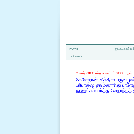
a
HOME
ஜாமக்கோள் பார
புலிப்பாணி
போகர் 7000 சப்த காண்டம் 3000 ஆம் ப
கேளேதான் சித்திரா பருவமு
பரிபாஷை தாமுணர்ந்து பாளேத
நுணுக்கம்பார்த்து வேதாந்தத