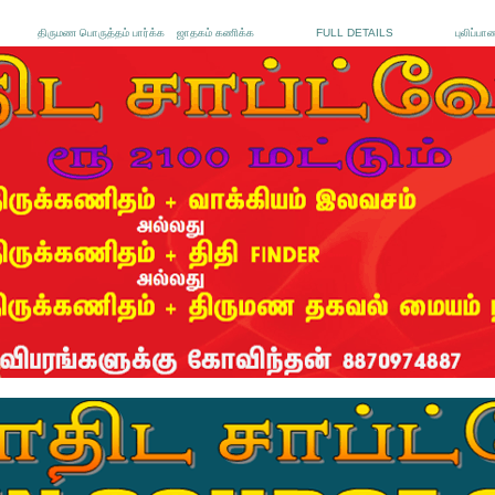
திருமண பொருத்தம் பார்க்க
ஜாதகம் கணிக்க
FULL DETAILS
புலிப்பா