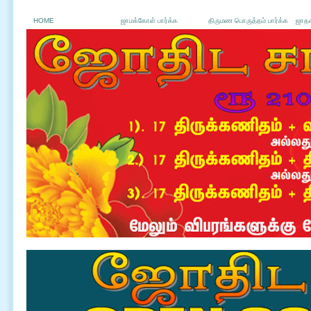
HOME
ஜாமக்கோள் பார்க்க
திருமண பொருத்தம் பார்க்க
ஜாதக