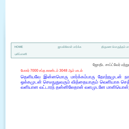
a
HOME
ஜாமக்கோள் பார்க்க
திருமண பொருத்தம் பார
புலிப்பாணி
ஜோதிட சாப்ட்வேர் மற்
போகர் 7000 சப்த காண்டம் 3048 ஆம் பாடல்
தெளியவே இன்னமொரு மார்க்கம்பாரு தோற்றமுடன் நாமு
ஒக்கமுடன் செடீநுதுவரும் வித்தையாகும் வெளியாக ச
வளியான வட்டாரந் தன்னிலேதான் வளமுடனே மாளியொன்று