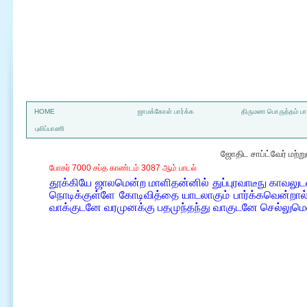
a
HOME
ஜாமக்கோள் பார்க்க
திருமண பொருத்தம் பார
புலிப்பாணி
ஜோதிட சாப்ட்வேர் மற்
போகர் 7000 சப்த காண்டம் 3087 ஆம் பாடல்
தூக்கியே ஜாலமென்ற மாளிதன்னில் துப்புரவாடீநு காவ
நொடிக்குள்ளே கோடிவித்தை யாடலாகும் பார்க்கவென்றால்
வாக்குடனே வரமுனக்கு பதமுந்தந்து வாகுடனே செல்லுமெ