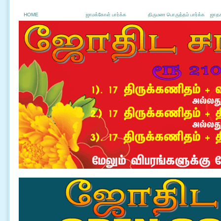
HOME
ஜாமக்கோள் பார்க்க
திருமண பொருத்தம் பார்க்க
ஜாதக