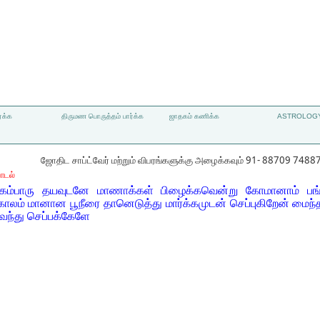
்க்க
திருமண பொருத்தம் பார்க்க
ஜாதகம் கணிக்க
ASTROLOGY
ஜோதிட சாப்ட்வேர் மற்றும் விபரங்களுக்கு அழைக்கவும் 91- 88709 7488
ாடல்
கம்பாரு தயவுடனே மாணாக்கள் பிழைக்கவென்று கோமானாம் பங்கு
ாலம் மானான பூநீரை தானெடுத்து மார்க்கமுடன் செப்புகிறேன் மைந
வந்து செப்பக்கேளே