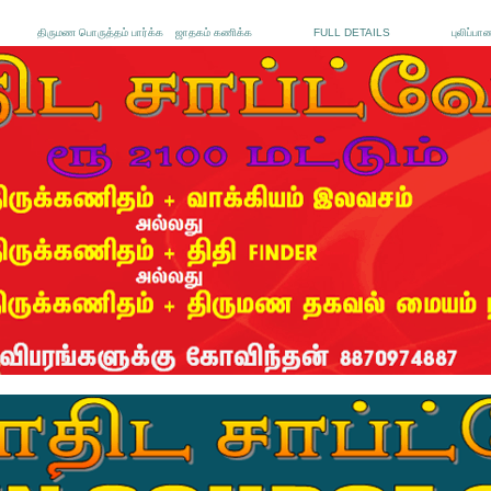
திருமண பொருத்தம் பார்க்க
ஜாதகம் கணிக்க
FULL DETAILS
புலிப்பா