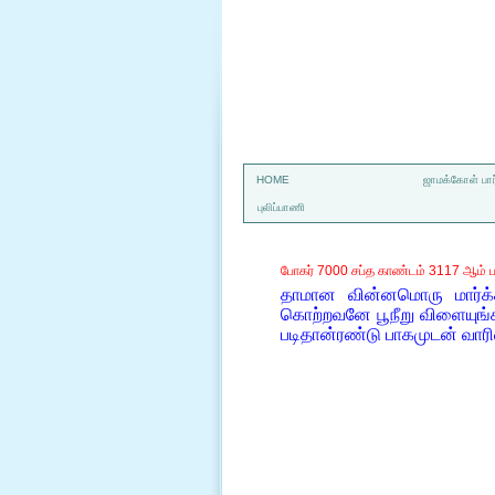
a
HOME
ஜாமக்கோள் பார
புலிப்பாணி
போகர் 7000 சப்த காண்டம் 3117 ஆம் ப
தாமான வின்னமொரு மார்க்
கொற்றவனே பூநீறு விளையுங்க
படிதான்ரண்டு பாகமுடன் வாரி