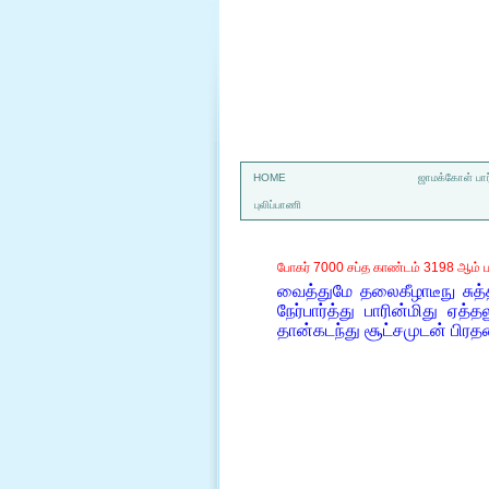
a
HOME
ஜாமக்கோள் பார
புலிப்பாணி
போகர் 7000 சப்த காண்டம் 3198 ஆம் ப
வைத்துமே தலைகீழாடீநு சுத்
நேர்பார்த்து பாரின்மிது
தான்கடந்து சூட்சமுடன் பி