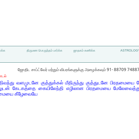
்க்க
திருமண பொருத்தம் பார்க்க
ஜாதகம் கணிக்க
ASTROLOGY
ஜோதிட சாப்ட்வேர் மற்றும் விபரங்களுக்கு அழைக்கவும் 91- 88709 7488
ாடல்
திவந்து வளமுடனே குத்துக்கல் மீதிருந்து குத்துடனே பிரதமையை க
 ஏத்தலுடன் கேடகத்தை கையிலேந்தி எழிலான பிரதமையை மேலேவைத்த
ரதமையை கீழேவையே