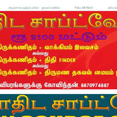
திருமண பொருத்தம் பார்க்க
ஜாதகம் கணிக்க
FULL DETAILS
புலிப்பா