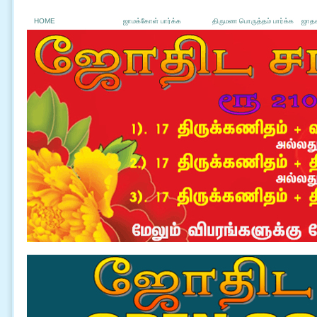
HOME
ஜாமக்கோள் பார்க்க
திருமண பொருத்தம் பார்க்க
ஜாதக