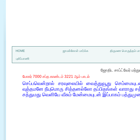
a
HOME
ஜாமக்கோள் பார்க்க
திருமண பொருத்தம் பார
புலிப்பாணி
ஜோதிட சாப்ட்வேர் மற்
போகர் 7000 சப்த காண்டம் 3221 ஆம் பாடல்
செப்பவென்றால் சரவுலையில் வைத்துவூது செம்மையுடன
வுத்தமனே நீயுமொரு சித்தனல்லோ தப்பிதங்கள் வாராது 
சத்துமது வெளியே வீசும் மேன்மையுடன் இப்பாகம் பத்துமுற