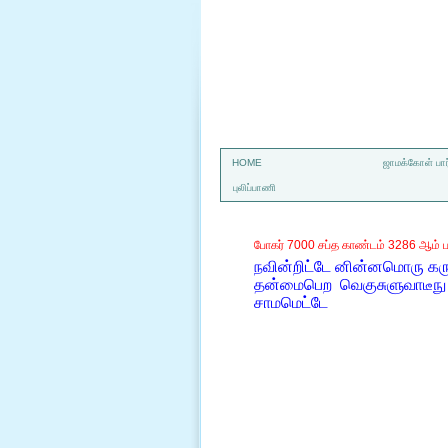
a
HOME
ஜாமக்கோள் பார
புலிப்பாணி
போகர் 7000 சப்த காண்டம் 3286 ஆம் ப
நவின்றிட்டே னின்னமொரு கரும
தன்மைபெற வெகுசுளுவாடீநு 
சாமமெட்டே