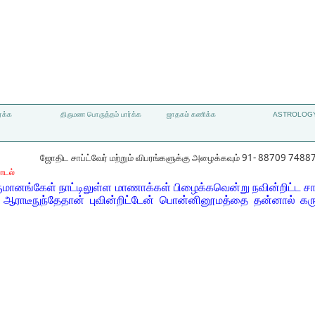
்க்க
திருமண பொருத்தம் பார்க்க
ஜாதகம் கணிக்க
ASTROLOGY
ஜோதிட சாப்ட்வேர் மற்றும் விபரங்களுக்கு அழைக்கவும் 91- 88709 7488
ாடல்
ானங்கேள் நாட்டிலுள்ள மாணாக்கள் பிழைக்கவென்று நவின்றிட்ட சாத்த
ஆராடீநுந்தேதான் புவின்றிட்டேன் பொன்னினூமத்தை தன்னால் கரு