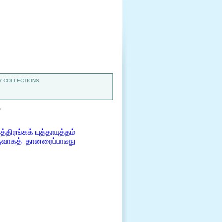
 COLLECTIONS
7
ிரங்கக் யுத்தாயுத்தம்
வாகத் தானரைப்பாடீநு