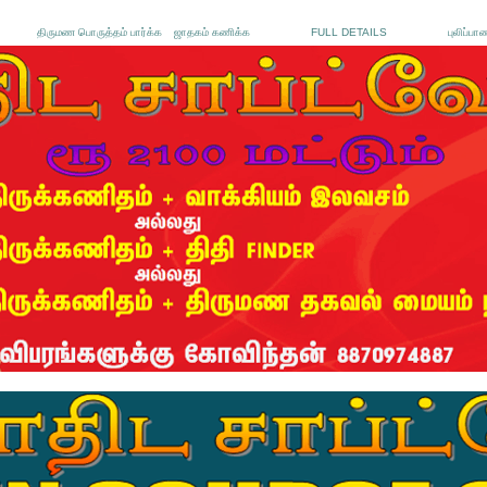
திருமண பொருத்தம் பார்க்க
ஜாதகம் கணிக்க
FULL DETAILS
புலிப்பா