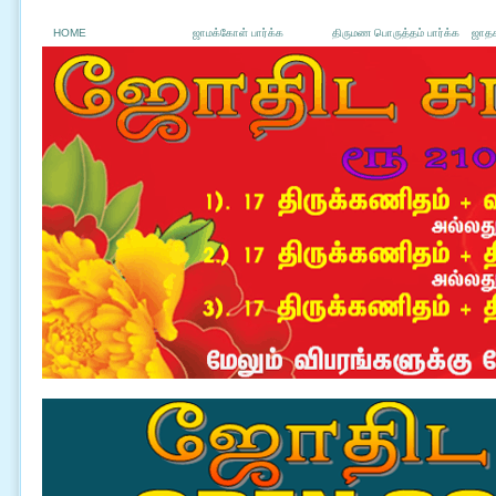
HOME
ஜாமக்கோள் பார்க்க
திருமண பொருத்தம் பார்க்க
ஜாதக