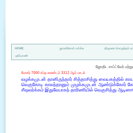
a
HOME
ஜாமக்கோள் பார்க்க
திருமண பொருத்தம் பார
புலிப்பாணி
ஜோதிட சாப்ட்வேர் மற்
போகர் 7000 சப்த காண்டம் 3312 ஆம் பாடல்
வழக்கமுடன் தானிருந்தார் சித்தாசித்து வையகத்தில் காயா
வெகுகோடி காலந்தானும் முழக்கமுடன் ஆண்டுக்கோர் கோஷ்ட
சீஷவர்க்கம் இதுவேபாகந் தாரிணியில் வெகுசித்து ஆடினா