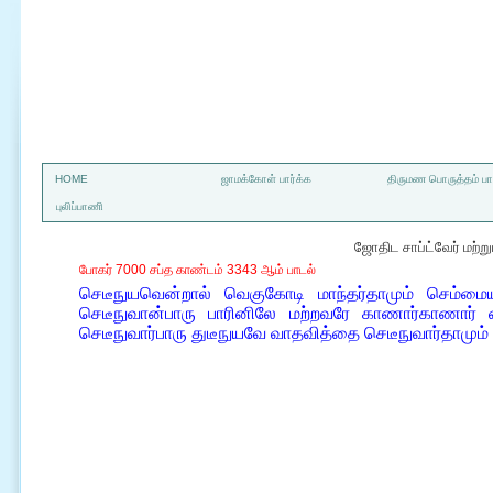
a
HOME
ஜாமக்கோள் பார்க்க
திருமண பொருத்தம் பார
புலிப்பாணி
ஜோதிட சாப்ட்வேர் மற்
போகர் 7000 சப்த காண்டம் 3343 ஆம் பாடல்
செடீநுயவென்றால் வெகுகோடி மாந்தர்தாமும் செம்ம
செடீநுவான்பாரு பாரினிலே மற்றவரே காணார்காணார் நை
செடீநுவார்பாரு துடீநுயவே வாதவித்தை செடீநுவார்தாமும்