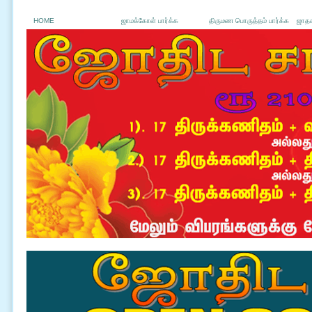
HOME
ஜாமக்கோள் பார்க்க
திருமண பொருத்தம் பார்க்க
ஜாதக