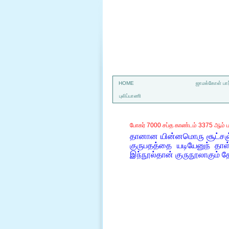
a
HOME
ஜாமக்கோள் பார
புலிப்பாணி
போகர் 7000 சப்த காண்டம் 3375 ஆம் ப
தானான யின்னமொரு சூட்சஞ
குருபதத்தை யடியேனுந் த
இந்நூல்தான் குருநூலாகும் த