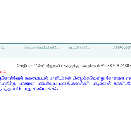
்க்க
திருமண பொருத்தம் பார்க்க
ஜாதகம் கணிக்க
ASTROLOGY
ஜோதிட சாப்ட்வேர் மற்றும் விபரங்களுக்கு அழைக்கவும் 91- 88709 7488
ாடல்
்சொல்வேன் தகமையுடன் மானிடர்கள் பிழைக்கவென்று கோனான எனத
ாள்பணிந்து பானான பராபரியை மனதிலெண்ணி பாடினேன் காண்டம
ேசத்தில் கிட்டாது சிவயோகிக்கே