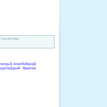
 COLLECTIONS
7
ையர் காலாங்கிநாதர்
ேழாயிரந்தான் தேனான