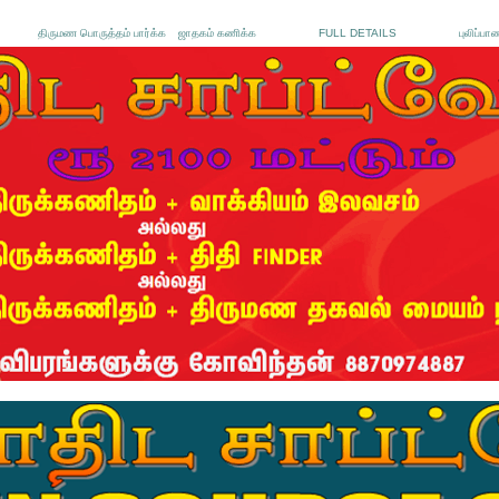
திருமண பொருத்தம் பார்க்க
ஜாதகம் கணிக்க
FULL DETAILS
புலிப்பா