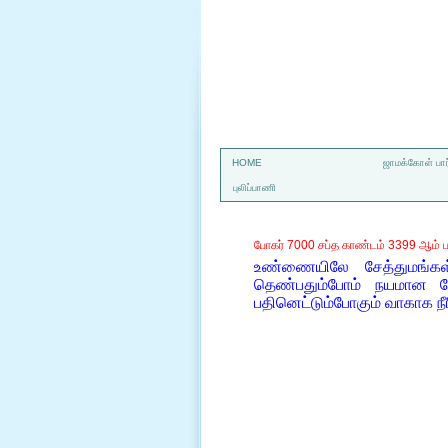
a
HOME
ஜாமக்கோள் பார
புலிப்பாணி
போகர் 7000 சப்த காண்டம் 3399 ஆம் ப
உண்ணையிலே சேத்துமங்கள
தெண்பதும்போம் நயமான ம
பதினெட்டும்போகும் வாகாக நீ