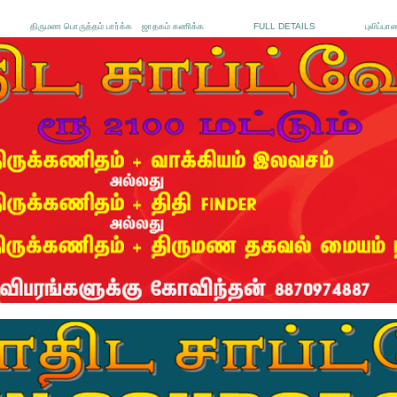
திருமண பொருத்தம் பார்க்க
ஜாதகம் கணிக்க
FULL DETAILS
புலிப்பா