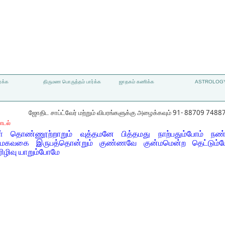
்க்க
திருமண பொருத்தம் பார்க்க
ஜாதகம் கணிக்க
ASTROLOGY
ஜோதிட சாப்ட்வேர் மற்றும் விபரங்களுக்கு அழைக்கவும் 91- 88709 7488
ாடல்
் தொண்ணூற்றாறும் வுத்தமனே பித்தமது நாற்பதும்போம் ந
ேகவகை இருபத்தொன்றும் குண்ணவே குன்மமென்ற தெட்டும்போ
ரிழிவு யாறும்போமே