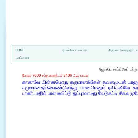
a
HOME
ஜாமக்கோள் பார்க்க
திருமண பொருத்தம் பார
புலிப்பாணி
ஜோதிட சாப்ட்வேர் மற்
போகர் 7000 சப்த காண்டம் 3406 ஆம் பாடல்
காணவே யின்னமொரு கருமானங்கேள் கவனமுடன் யானு
சமூலமதைக்கொண்டுவந்து பாணமெனும் ரவிதனிலே க
பாண்டமதில் பாலைவிட்டு துப்புரவாடீநு வேடுகட்டி சீலைமூட