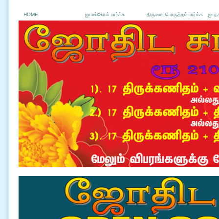
HOME
ஜாமக்கோள் பார்க்க
திருமண பொருத்தம் பார்க்க
ஜாதக