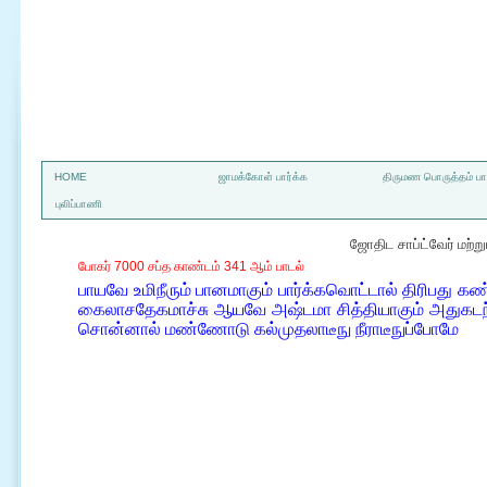
a
HOME
ஜாமக்கோள் பார்க்க
திருமண பொருத்தம் பார
புலிப்பாணி
ஜோதிட சாப்ட்வேர் மற்
போகர் 7000 சப்த காண்டம் 341 ஆம் பாடல்
பாயவே உமிநீரும் பானமாகும் பார்க்கவொட்டால் திரிபது க
கைலாசதேகமாச்சு ஆயவே அஷ்டமா சித்தியாகும் அதுகடந்த
சொன்னால் மண்ணோடு கல்முதலாடீநு நீராடீநுப்போமே