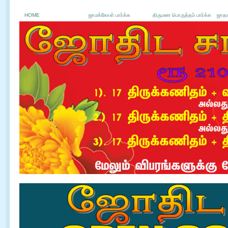
HOME
ஜாமக்கோள் பார்க்க
திருமண பொருத்தம் பார்க்க
ஜாதக