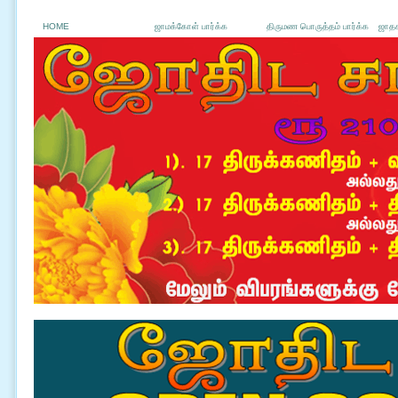
HOME
ஜாமக்கோள் பார்க்க
திருமண பொருத்தம் பார்க்க
ஜாதக