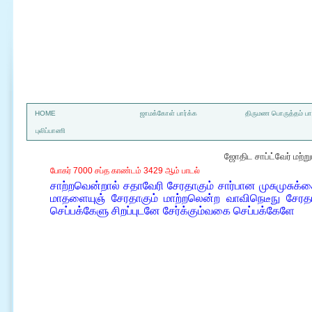
a
HOME
ஜாமக்கோள் பார்க்க
திருமண பொருத்தம் பார
புலிப்பாணி
ஜோதிட சாப்ட்வேர் மற்
போகர் 7000 சப்த காண்டம் 3429 ஆம் பாடல்
சாற்றவென்றால் சதாவேரி சேரதாகும் சார்பான முசுமுசுக
மாதளையுஞ் சேரதாகும் மாற்றலென்ற வாவிநெடீநு சேரதா
செப்பக்கேளு சிறப்புடனே சேர்க்கும்வகை செப்பக்கேளே