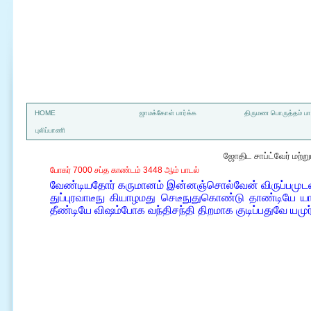
a
HOME
ஜாமக்கோள் பார்க்க
திருமண பொருத்தம் பார
புலிப்பாணி
ஜோதிட சாப்ட்வேர் மற்
போகர் 7000 சப்த காண்டம் 3448 ஆம் பாடல்
வேண்டியதோர் கருமானம் இன்னஞ்சொல்வேன் விருப்பம
துப்புரவாடீநு கியாழமது செடீநுதுகொண்டு தாண்டியே யா
தீண்டியே விஷம்போக வந்திசந்தி திறமாக குடிப்பதுவே யமு