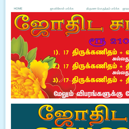
HOME
ஜாமக்கோள் பார்க்க
திருமண பொருத்தம் பார்க்க
ஜாதக