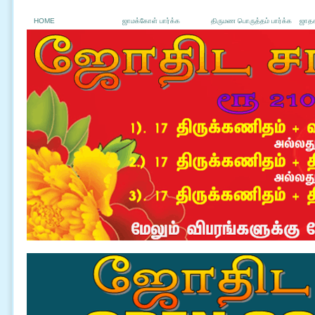
HOME
ஜாமக்கோள் பார்க்க
திருமண பொருத்தம் பார்க்க
ஜாதக