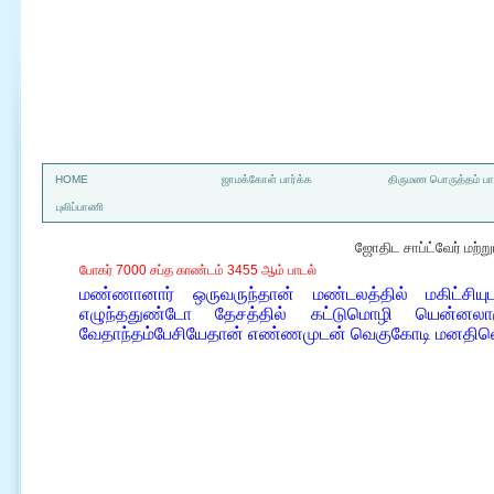
a
HOME
ஜாமக்கோள் பார்க்க
திருமண பொருத்தம் பார
புலிப்பாணி
ஜோதிட சாப்ட்வேர் மற்
போகர் 7000 சப்த காண்டம் 3455 ஆம் பாடல்
மண்ணானார் ஒருவருந்தான் மண்டலத்தில் மகிட்சியு
எழுந்ததுண்டோ தேசத்தில் கட்டுமொழி யென்னலாக
வேதாந்தம்பேசியேதான் எண்ணமுடன் வெகுகோடி மனதிலெ