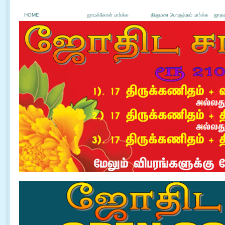
HOME
ஜாமக்கோள் பார்க்க
திருமண பொருத்தம் பார்க்க
ஜாதக