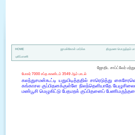
a
HOME
ஜாமக்கோள் பார்க்க
திருமண பொருத்தம் பார
புலிப்பாணி
ஜோதிட சாப்ட்வேர் மற்
போகர் 7000 சப்த காண்டம் 3549 ஆம் பாடல்
கலந்துசமன்கூட்டி யதுயிடித்ததில் சாரெடுத்து கைசேரவ
கங்காசல குப்பிதனக்குள்ளே நிலந்தெளியாதே யேழுசிலைம
மண்பூசி மெழுகிட்டு பேதமறக் குப்பிதனைப் பேணிமருந்த