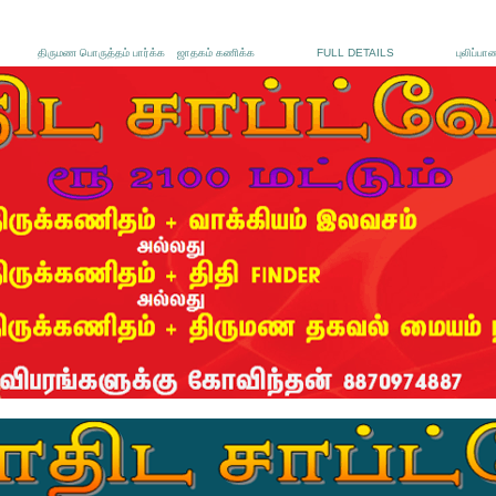
திருமண பொருத்தம் பார்க்க
ஜாதகம் கணிக்க
FULL DETAILS
புலிப்பா