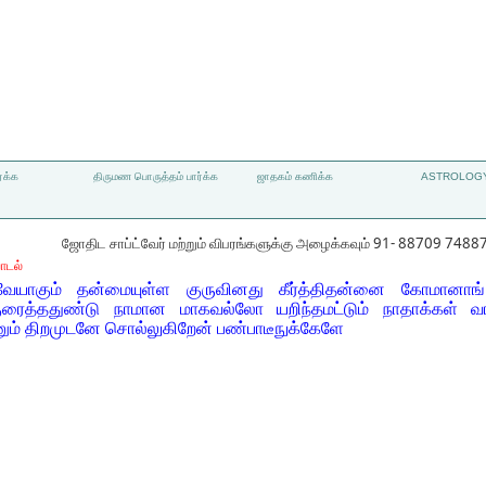
்க்க
திருமண பொருத்தம் பார்க்க
ஜாதகம் கணிக்க
ASTROLOGY
ஜோதிட சாப்ட்வேர் மற்றும் விபரங்களுக்கு அழைக்கவும் 91- 88709 7488
ாடல்
வேயாகும் தன்மையுள்ள குருவினது கீர்த்திதன்னை கோமானாங் க
ரைத்ததுண்டு நாமான மாகவல்லோ யறிந்தமட்டும் நாதாக்கள் வ
ும் திறமுடனே சொல்லுகிறேன் பண்பாடீநுக்கேளே