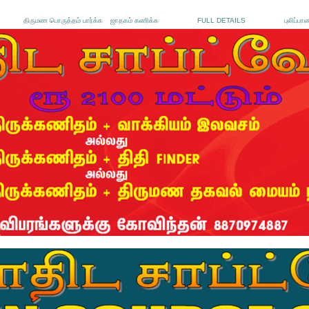
திருமண பொருத்தம் பார்க்க
ஜாதகம் கணிக்க
FULL DETAILS
புலிப்பா