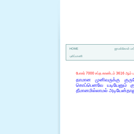
a
HOME
ஜாமக்கோள் பார
புலிப்பாணி
போகர் 7000 சப்த காண்டம் 3616 ஆம் ப
தாமான முனிவருக்கு குரு
கொப்பெனவே யடியேனும் கு
தீமானமில்லாமல் அடியேன்தான