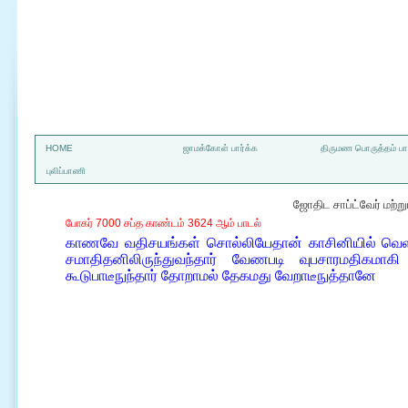
a
HOME
ஜாமக்கோள் பார்க்க
திருமண பொருத்தம் பார
புலிப்பாணி
ஜோதிட சாப்ட்வேர் மற்
போகர் 7000 சப்த காண்டம் 3624 ஆம் பாடல்
காணவே வதிசயங்கள் சொல்லியேதான் காசினியில் வெளிப
சமாதிதனிலிருந்துவந்தார் வேணபடி வுபசாரமதிகமாக
கூடுபாடீநுந்தார் தோறாமல் தேகமது வேறாடீநுத்தானே