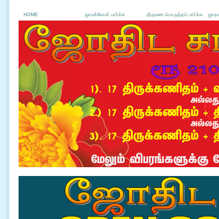
HOME
ஜாமக்கோள் பார்க்க
திருமண பொருத்தம் பார்க்க
ஜாதக