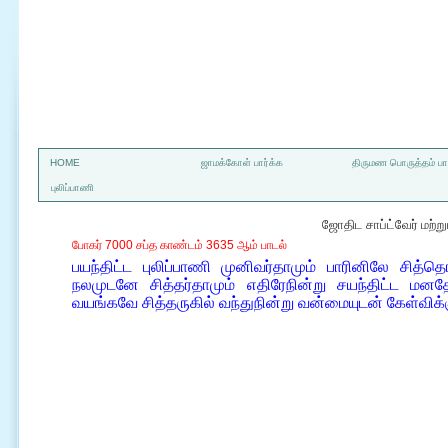
a
HOME
ஜாமக்கோள் பார்க்க
திருமண பொருத்தம் பார
புலிப்பாணி
ஜோதிட சாப்ட்வேர் மற்
போகர் 7000 சப்த காண்டம் 3635 ஆம் பாடல்
பயந்திட்ட புலிப்பாணி முனிவர்தாமும் பாரினிலே சித
நலமுடனே சித்தர்தாமும் எதிரேநின்று சயந்திட்ட 
வயங்கவே சித்தருகில் வந்துநின்று வன்மையுடன் கேள்விக்