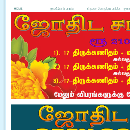
HOME
ஜாமக்கோள் பார்க்க
திருமண பொருத்தம் பார்க்க
ஜாதக