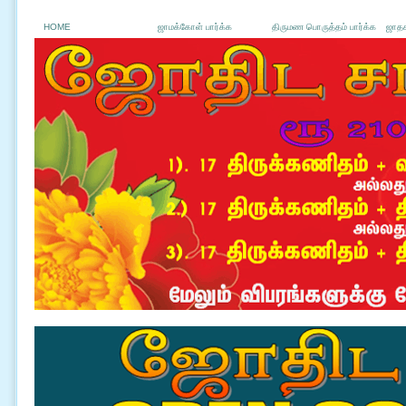
HOME
ஜாமக்கோள் பார்க்க
திருமண பொருத்தம் பார்க்க
ஜாதக