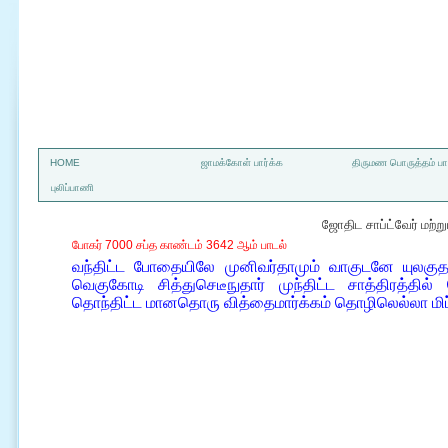
a
HOME
ஜாமக்கோள் பார்க்க
திருமண பொருத்தம் பார
புலிப்பாணி
ஜோதிட சாப்ட்வேர் மற்
போகர் 7000 சப்த காண்டம் 3642 ஆம் பாடல்
வந்திட்ட போதையிலே முனிவர்தாமும் வாகுடனே யுலகுதன
வெகுகோடி சித்துசெடீநுதார் முந்திட்ட சாத்திரத்தி
தொந்திட்ட மானதொரு வித்தைமார்க்கம் தொழிலெல்லா மிப்