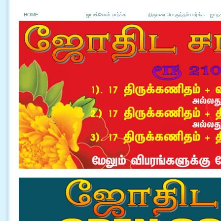
HOME
ஜாமக்கோள் பார்க்க
திருமண பொருத்தம் பார்க்க
ஜாதக