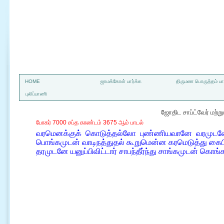
a
HOME
ஜாமக்கோள் பார்க்க
திருமண பொருத்தம் பார
புலிப்பாணி
ஜோதிட சாப்ட்வேர் மற்
போகர் 7000 சப்த காண்டம் 3675 ஆம் பாடல்
வரமெனக்குக் கொடுத்தல்லோ புண்ணியவானே வரமுடனே 
பொங்கமுடன் வாடிநத்துதல் கூறுமென்ன கரமெடுத்து கைபி
தரமுடனே யனுப்பிவிட்டார் சாபந்தீர்ந்து சாங்கமுடன் கொங்