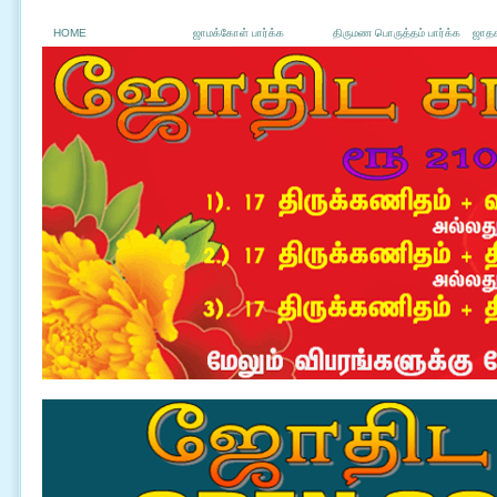
HOME
ஜாமக்கோள் பார்க்க
திருமண பொருத்தம் பார்க்க
ஜாதக