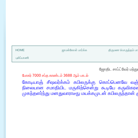
a
HOME
ஜாமக்கோள் பார்க்க
திருமண பொருத்தம் பார
புலிப்பாணி
ஜோதிட சாப்ட்வேர் மற்
போகர் 7000 சப்த காண்டம் 3688 ஆம் பாடல்
கோடியாஞ் சீஷவர்க்கம் கபிலருக்கு கொப்பெனவே வஞ்சல
நிலையான சமாதியிட மருகிற்சென்று கூடியே கருவிகர
முகந்தளர்ந்து மனதுவாராடீநு மயக்கமுடன் கபிலருந்தான் 