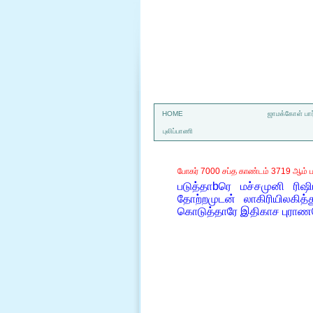
a
HOME
ஜாமக்கோள் பார
புலிப்பாணி
போகர் 7000 சப்த காண்டம் 3719 ஆம் ப
படுத்தாbரெ மச்சமுனி ரிஷி
தோற்றமுடன் லாகிரியிலகித்
கொடுத்தாரே இதிகாச புராணம