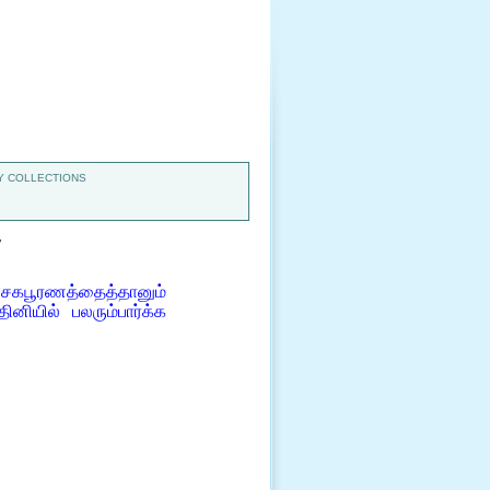
 COLLECTIONS
7
ே சகபூரணத்தைத்தானும்
னியில் பலரும்பார்க்க