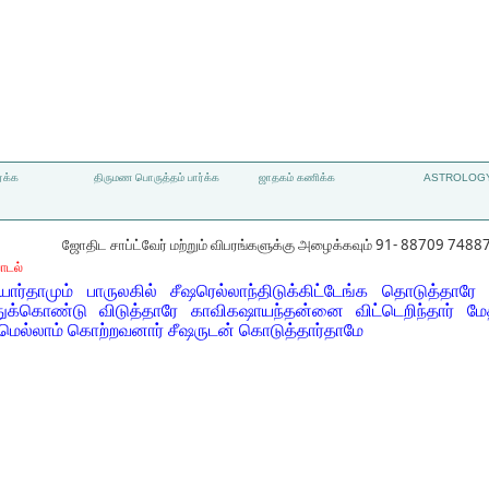
்க்க
திருமண பொருத்தம் பார்க்க
ஜாதகம் கணிக்க
ASTROLOGY
ஜோதிட சாப்ட்வேர் மற்றும் விபரங்களுக்கு அழைக்கவும் 91- 88709 7488
ாடல்
யார்தாமும் பாருலகில் சீஷரெல்லாந்திடுக்கிட்டேங்க தொடுத்தார
துக்கொண்டு விடுத்தாரே காவிகஷாயந்தன்னை விட்டெறிந்தார் மேதி
ெல்லாம் கொற்றவனார் சீஷருடன் கொடுத்தார்தாமே