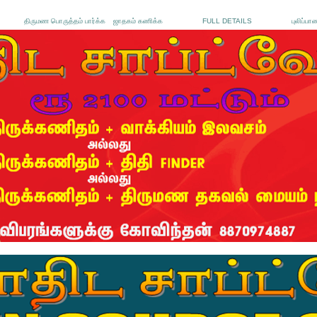
திருமண பொருத்தம் பார்க்க
ஜாதகம் கணிக்க
FULL DETAILS
புலிப்பா