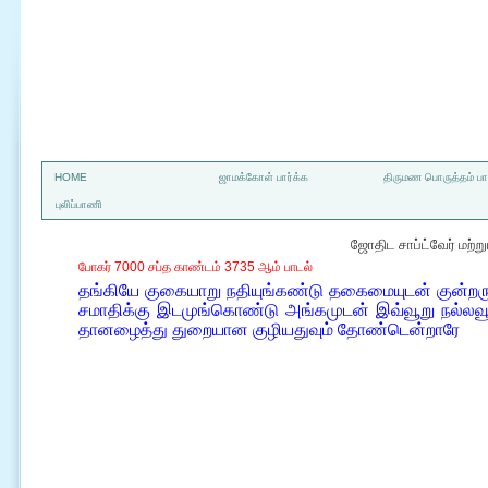
a
HOME
ஜாமக்கோள் பார்க்க
திருமண பொருத்தம் பார
புலிப்பாணி
ஜோதிட சாப்ட்வேர் மற்
போகர் 7000 சப்த காண்டம் 3735 ஆம் பாடல்
தங்கியே குகையாறு நதியுங்கண்டு தகைமையுடன் குன்றருக
சமாதிக்கு இடமுங்கொண்டு அங்கமுடன் இவ்வூறு நல்லவ
தானழைத்து துறையான குழியதுவும் தோண்டென்றாரே