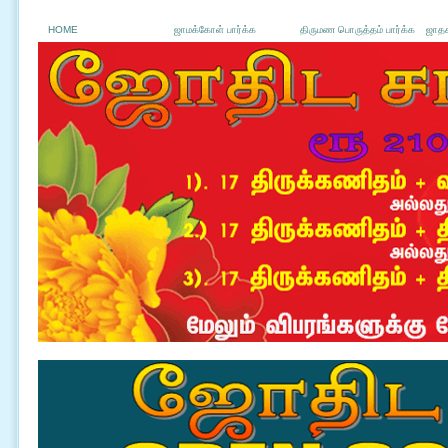
HOME
ஜாமக்கோள் பார்க்க
திருமண பொருத்தம் பார்க்க
ஜாதக