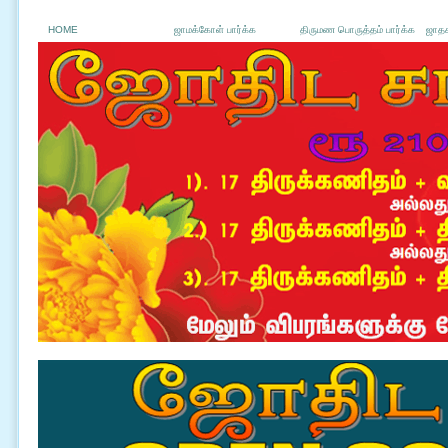
HOME
ஜாமக்கோள் பார்க்க
திருமண பொருத்தம் பார்க்க
ஜாதக