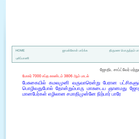
a
HOME
ஜாமக்கோள் பார்க்க
திருமண பொருத்தம் பார
புலிப்பாணி
ஜோதிட சாப்ட்வேர் மற்
போகர் 7000 சப்த காண்டம் 3806 ஆம் பாடல்
பேசுகையில் கமலமுனி வருவாரென்று பேரான பட்சிகளும் 
பொழிவதுபோல் தோன்றும்பாரு மாசுடைய ஞானமது ஜோதிவீ
மானபேர்கள் எழிலான சமாதிமுன்னே நிற்பார் பாரே