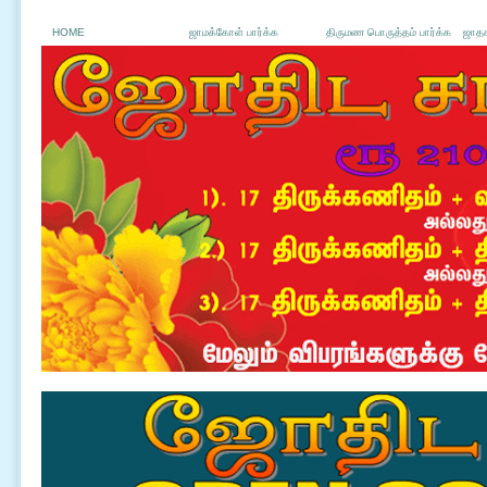
HOME
ஜாமக்கோள் பார்க்க
திருமண பொருத்தம் பார்க்க
ஜாதக