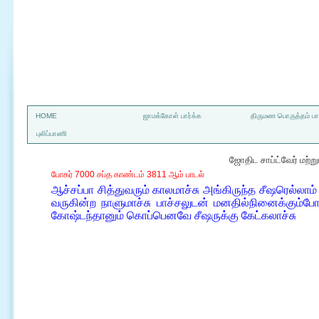
a
HOME
ஜாமக்கோள் பார்க்க
திருமண பொருத்தம் பார
புலிப்பாணி
ஜோதிட சாப்ட்வேர் மற்
போகர் 7000 சப்த காண்டம் 3811 ஆம் பாடல்
ஆச்சப்பா சித்துவரும் காலமாச்சு அங்கிருந்த சீஷரெல்லா
வருகின்ற நாளுமாச்சு பாச்சலுடன் மனதில்நினைக்கும்
கோஷ்டந்தானும் கொப்பெனவே சீஷருக்கு கேட்கலாச்சு