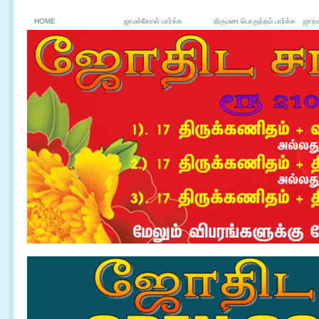
HOME
ஜாமக்கோள் பார்க்க
திருமண பொருத்தம் பார்க்க
ஜாதக