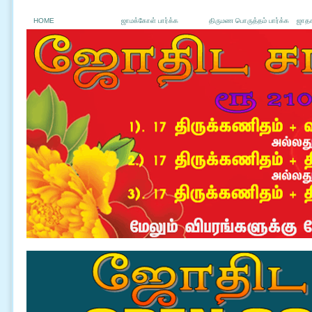
HOME
ஜாமக்கோள் பார்க்க
திருமண பொருத்தம் பார்க்க
ஜாதக