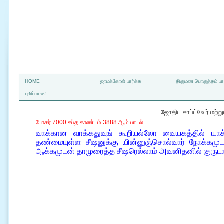
a
HOME
ஜாமக்கோள் பார்க்க
திருமண பொருத்தம் பார
புலிப்பாணி
ஜோதிட சாப்ட்வேர் மற்
போகர் 7000 சப்த காண்டம் 3888 ஆம் பாடல்
வாக்கான வாக்கதுவுங் கூறியல்லோ வையகத்தில் யாக
தண்மையுள்ள சீஷனுக்கு யின்னுஞ்சொல்வார் நோக்கமு
ஆக்கமுடன் தாமுரைத்த சீஷரெல்லாம் அவனிதனில் குருடா