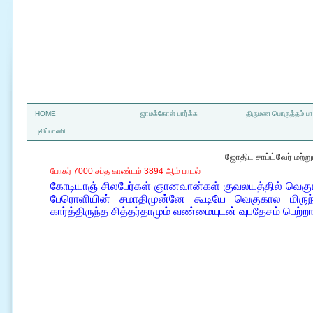
a
HOME
ஜாமக்கோள் பார்க்க
திருமண பொருத்தம் பார
புலிப்பாணி
ஜோதிட சாப்ட்வேர் மற்
போகர் 7000 சப்த காண்டம் 3894 ஆம் பாடல்
கோடியாஞ் சிலபேர்கள் ஞானவான்கள் குவலயத்தில் வெகுநாளா
பேரொளியின் சமாதிமுன்னே கூடியே வெகுகால மிருந்
கார்த்திருந்த சித்தர்தாமும் வண்மையுடன் வுபதேசம் பெற்ற