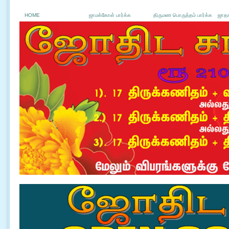
HOME
ஜாமக்கோள் பார்க்க
திருமண பொருத்தம் பார்க்க
ஜாதக