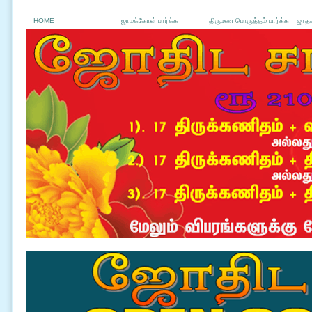
HOME
ஜாமக்கோள் பார்க்க
திருமண பொருத்தம் பார்க்க
ஜாதக