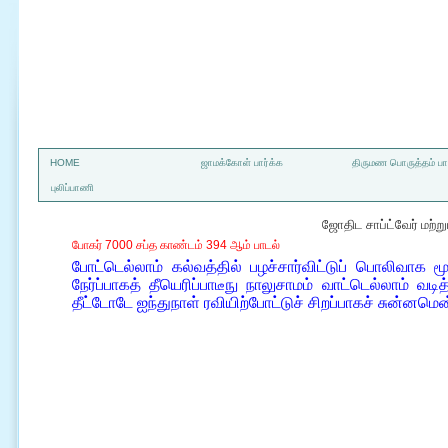
a
HOME
ஜாமக்கோள் பார்க்க
திருமண பொருத்தம் பார
புலிப்பாணி
ஜோதிட சாப்ட்வேர் மற்
போகர் 7000 சப்த காண்டம் 394 ஆம் பாடல்
போட்டெல்லாம் கல்வத்தில் பழச்சார்விட்டுப் பொலிவாக மூன்
நேர்ப்பாகத் தீயெரிப்பாடீநு நாலுசாமம் வாட்டெல்லாம் வட
தீட்டோடே ஐந்துநாள் ரவியிற்போட்டுச் சிறப்பாகச் சுன்ன