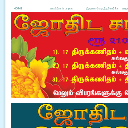
HOME
ஜாமக்கோள் பார்க்க
திருமண பொருத்தம் பார்க்க
ஜாதக