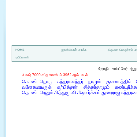
a
HOME
ஜாமக்கோள் பார்க்க
திருமண பொருத்தம் பார
புலிப்பாணி
ஜோதிட சாப்ட்வேர் மற்
போகர் 7000 சப்த காண்டம் 3962 ஆம் பாடல்
கொண்டதொரு சுந்தரானந்தர் தாமும் குவலயத்தில் வ
வனேகமாடீநுக் கற்பித்தார் சித்தர்தாமும் கண்டறிந்த 
தொண்டரெனும் சித்துமுனி சீஷவர்க்கம் துரைராஜ சுந்தரன