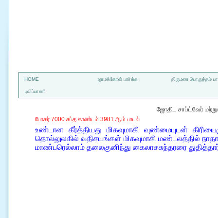
a
HOME
ஜாமக்கோள் பார்க்க
திருமண பொருத்தம் பார
புலிப்பாணி
ஜோதிட சாப்ட்வேர் மற்
போகர் 7000 சப்த காண்டம் 3981 ஆம் பாடல்
உண்டான கீர்த்தியது மிகவுமாகி வுண்மையுடன் கிரியை
தொல்லுலகில் வதிசயங்கள் மிகவுமாகி மண்டலத்தில் நாதாக்
மாண்பரெல்லாம் தலைகுனிந்து கைலாசசுந்தரரை துதித்தார