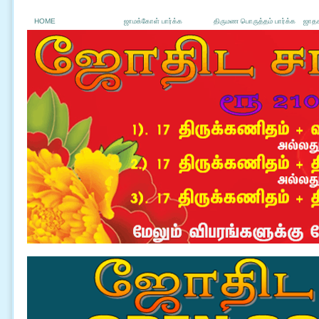
HOME
ஜாமக்கோள் பார்க்க
திருமண பொருத்தம் பார்க்க
ஜாதக