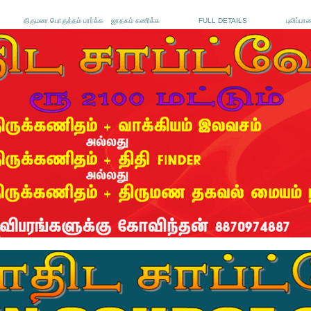
திருமண பொருத்தம் பார்க்க
ஜாதகம் கணிக்க
FULL DETAILS
புலிப்பா