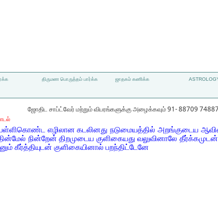
்க்க
திருமண பொருத்தம் பார்க்க
ஜாதகம் கணிக்க
ASTROLOGY
ஜோதிட சாப்ட்வேர் மற்றும் விபரங்களுக்கு அழைக்கவும் 91- 88709 7488
ாடல்
 பள்ளிகொண்ட எழிலான கடலினது நடுமையத்தில் அறங்குடைய ஆ
்மேல் நின்றேன் திறமுடைய குளிகையது வலுவினாலே தீர்க்கமுடன்
னும் கீர்த்தியுடன் குளிகையினால் பறந்திட்டேனே