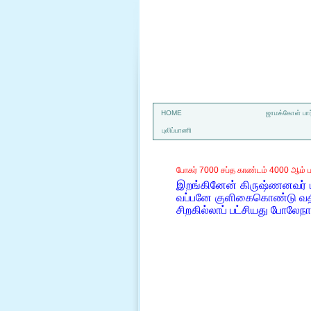
a
HOME
ஜாமக்கோள் பார
புலிப்பாணி
போகர் 7000 சப்த காண்டம் 4000 ஆம் ப
இறங்கினேன் கிருஷ்ணனவர்
வப்பனே குளிகைகொண்டு வதின
சிறகில்லாப் பட்சியது போலேநா