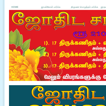
HOME
ஜாமக்கோள் பார்க்க
திருமண பொருத்தம் பார்க்க
ஜாதக