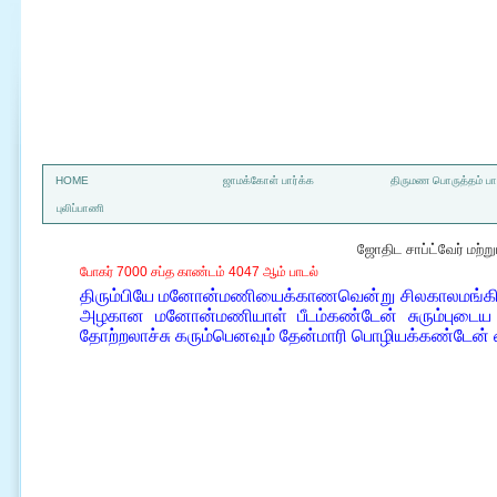
a
HOME
ஜாமக்கோள் பார்க்க
திருமண பொருத்தம் பார
புலிப்பாணி
ஜோதிட சாப்ட்வேர் மற்
போகர் 7000 சப்த காண்டம் 4047 ஆம் பாடல்
திரும்பியே மனோன்மணியைக்காணவென்று சிலகாலமங்கிரு
அழகான மனோன்மணியாள் பீடம்கண்டேன் சுரும்புடைய 
தோற்றலாச்சு கரும்பெனவும் தேன்மாரி பொழியக்கண்டேன்