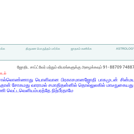
்க்க
திருமண பொருத்தம் பார்க்க
ஜாதகம் கணிக்க
ASTROLOGY
ஜோதிட சாப்ட்வேர் மற்றும் விபரங்களுக்கு அழைக்கவும் 91- 88709 7488
ாடல்
ல்லொண்ணாது யொளிவான பிரகாசமானஜோதி பாகமுடன் சின்மயத்த
்தேதான் சோகமது வாராமல் சமாதிதன்னில் தொல்லுலகில் மாடீநுகையத
ெட்டவெளியம்பரத்தே நிற்பீர்தாமே