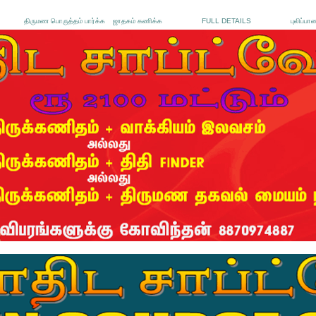
திருமண பொருத்தம் பார்க்க
ஜாதகம் கணிக்க
FULL DETAILS
புலிப்பா