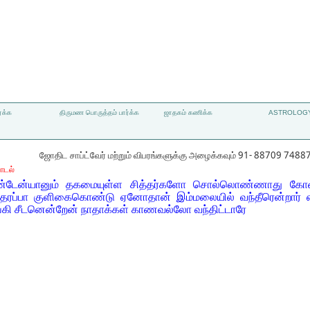
்க்க
திருமண பொருத்தம் பார்க்க
ஜாதகம் கணிக்க
ASTROLOGY
ஜோதிட சாப்ட்வேர் மற்றும் விபரங்களுக்கு அழைக்கவும் 91- 88709 7488
ாடல்
ேன்யானும் தகமையுள்ள சித்தர்களோ சொல்லொண்ணாது கோன
தரப்பா குளிகைகொண்டு ஏனோதான் இம்மலையில் வந்தீரென்றார் 
்கி சீடனென்றேன் நாதாக்கள் காணவல்லோ வந்திட்டாரே