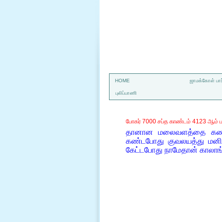
a
HOME
ஜாமக்கோள் பார
புலிப்பாணி
போகர் 7000 சப்த காண்டம் 4123 ஆம் ப
தானான மலைவளத்தை கண்ட
கண்டபோது குவலயத்து மனி
கேட்டபோது நாமேதான் காலாங