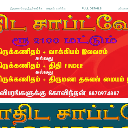
திருமண பொருத்தம் பார்க்க
ஜாதகம் கணிக்க
FULL DETAILS
புலிப்பா