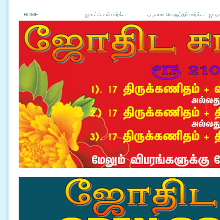
HOME
ஜாமக்கோள் பார்க்க
திருமண பொருத்தம் பார்க்க
ஜாதக