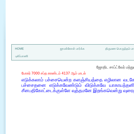
a
HOME
ஜாமக்கோள் பார்க்க
திருமண பொருத்தம் பார
புலிப்பாணி
ஜோதிட சாப்ட்வேர் மற்
போகர் 7000 சப்த காண்டம் 4137 ஆம் பாடல்
எடுக்கலாம் பச்சையென்ற களஞ்சியத்தை எழிலான வடகோ
பச்சைதனை எடுக்கவேண்டும் விடுக்கவே யாகாயந்தனில
சீனபதிகோட்டைக்குள்ளே வுத்தமனே இறங்கவென்று வுரைத