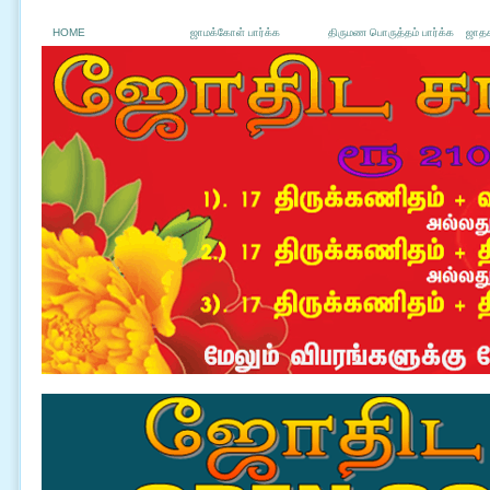
HOME
ஜாமக்கோள் பார்க்க
திருமண பொருத்தம் பார்க்க
ஜாதக