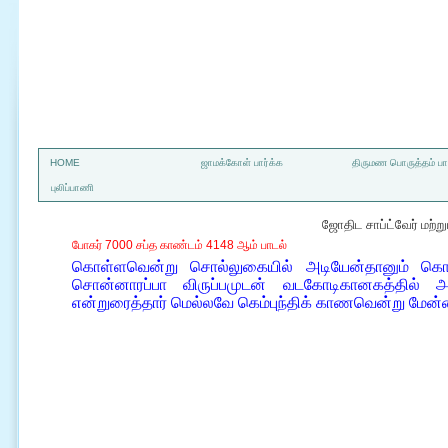
a
HOME
ஜாமக்கோள் பார்க்க
திருமண பொருத்தம் பார
புலிப்பாணி
ஜோதிட சாப்ட்வேர் மற்
போகர் 7000 சப்த காண்டம் 4148 ஆம் பாடல்
கொள்ளவென்று சொல்லுகையில் அடியேன்தானும் கொப்
சொன்னாரப்பா விருப்பமுடன் வடகோடிகானகத்தில் அ
என்றுரைத்தார் மெல்லவே கெம்புந்திக் காணவென்று ம