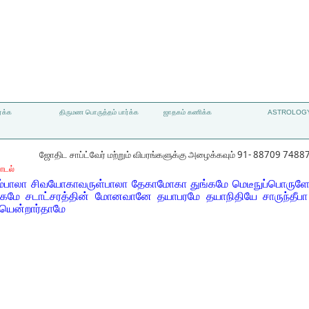
்க்க
திருமண பொருத்தம் பார்க்க
ஜாதகம் கணிக்க
ASTROLOGY
ஜோதிட சாப்ட்வேர் மற்றும் விபரங்களுக்கு அழைக்கவும் 91- 88709 7488
ாடல்
ச்சும்பாலா சிவயோகாவருள்பாலா தேகாமோகா துங்கமே மெடீநுப்பொருள
மே சடாட்சரத்தின் மோனவானே தயாபரமே தயாநிதியே சாருந்தீபா பு
யென்றார்தாமே