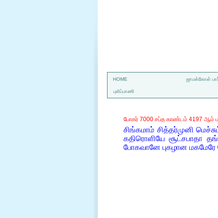
a
HOME
ஜாமக்கோள் பார
புலிப்பாணி
போகர் 7000 சப்த காண்டம் 4197 ஆம் ப
சிங்கமாம் சித்தர்முனி மெ
கதிரொளியே சூட்சபாதா தங்க
போகவானே புகழான மகமேரே 