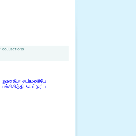
 COLLECTIONS
7
ே ஞானதீபா சுடர்மணியே
ங்கிசித்தி யெட்டுரிய