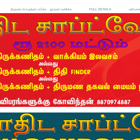
திருமண பொருத்தம் பார்க்க
ஜாதகம் கணிக்க
FULL DETAILS
புலிப்பா