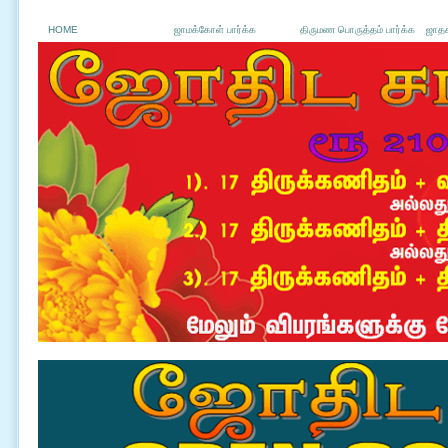
HOME
ஜாமக்கோள் பார்க்க
திருமண பொருத்தம் பார்க்க
ஜாதக