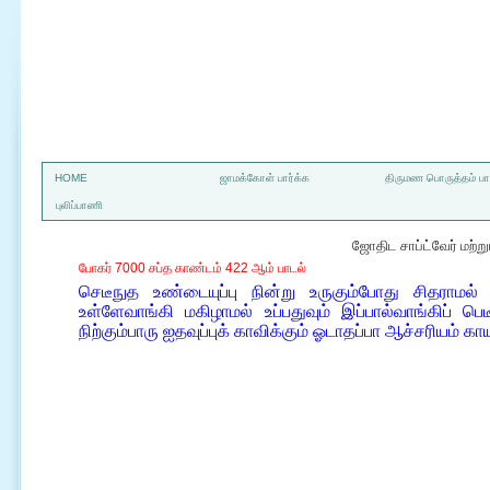
a
HOME
ஜாமக்கோள் பார்க்க
திருமண பொருத்தம் பார
புலிப்பாணி
ஜோதிட சாப்ட்வேர் மற்
போகர் 7000 சப்த காண்டம் 422 ஆம் பாடல்
செடீநுத உண்டையுப்பு நின்று உருகும்போது சிதராம
உள்ளேவாங்கி மகிழாமல் உப்பதுவும் இப்பால்வாங்கிப் ப
நிற்கும்பாரு ஐதவுப்புக் காவிக்கும் ஓடாதப்பா ஆச்சரியம் கா