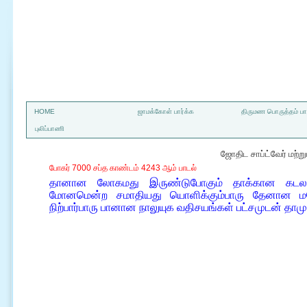
a
HOME
ஜாமக்கோள் பார்க்க
திருமண பொருத்தம் பார
புலிப்பாணி
ஜோதிட சாப்ட்வேர் மற்
போகர் 7000 சப்த காண்டம் 4243 ஆம் பாடல்
தானான லோகமது இருண்டுபோகும் தாக்கான கடலது
மோனமென்ற சமாதியது யொளிக்கும்பாரு தேனான ம
நிற்பார்பாரு பானான நாலுயுக வதிசயங்கள் பட்சமுடன் தாமுர