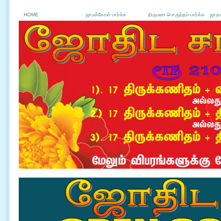
HOME
ஜாமக்கோள் பார்க்க
திருமண பொருத்தம் பார்க்க
ஜாதக