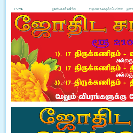
HOME
ஜாமக்கோள் பார்க்க
திருமண பொருத்தம் பார்க்க
ஜாதக