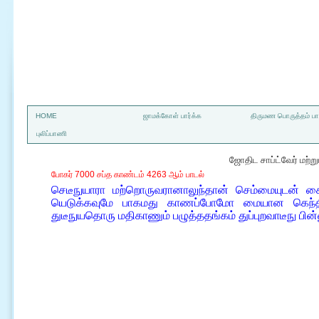
a
HOME
ஜாமக்கோள் பார்க்க
திருமண பொருத்தம் பார
புலிப்பாணி
ஜோதிட சாப்ட்வேர் மற்
போகர் 7000 சப்த காண்டம் 4263 ஆம் பாடல்
செடீநுயாரா மற்றொருவரானாலுந்தான் செம்மையுடன் கைபா
யெடுக்கவுமே பாகமது காணப்போமோ மையான கெந்தி
துடீநுயதொரு மதிகாணும் பழுத்ததங்கம் துப்புறவாடீநு பின