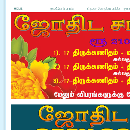
HOME
ஜாமக்கோள் பார்க்க
திருமண பொருத்தம் பார்க்க
ஜாதக