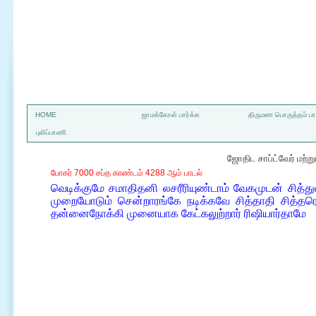
a
HOME
ஜாமக்கோள் பார்க்க
திருமண பொருத்தம் பார
புலிப்பாணி
ஜோதிட சாப்ட்வேர் மற்
போகர் 7000 சப்த காண்டம் 4288 ஆம் பாடல்
வெடிக்குமே சமாதிதனி லசரீரியுண்டாம் வேகமுடன் சித்து
முறையோடும் சென்றாரங்கே நடிக்கவே சித்தாதி சித்தரெ
தன்னைநோக்கி முனையாக கேட்கலுற்றார் ரிஷியார்தாமே